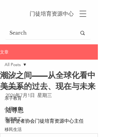
门徒培育资源中心
文章
All Posts
潮汐之间——从全球化看中
All Posts
美关系的过去、现在与未来
职场宣教
2026年7月1日  星期三
亲子教育
心理健康
陆尊恩
美漂事工
基督使者协会门徒培育资源中心主任
移民生活