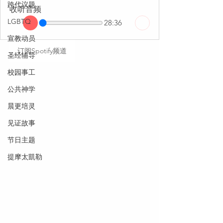
跨代议题
收听音频
LGBTQ
28:36
宣教动员
订阅Spotify频道
圣经辅导
校园事工
公共神学
晨更培灵
见证故事
节日主题
提摩太凱勒