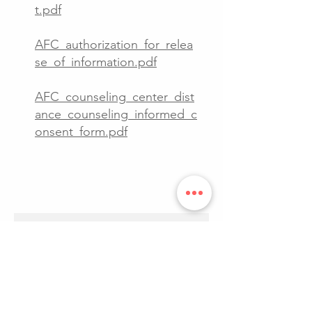
t.pdf
AFC_authorization_for_relea
se_of_information.pdf
AFC_counseling_center_dist
ance_counseling_informed_c
onsent_form.pdf
非常感谢蓝星姐将近三年