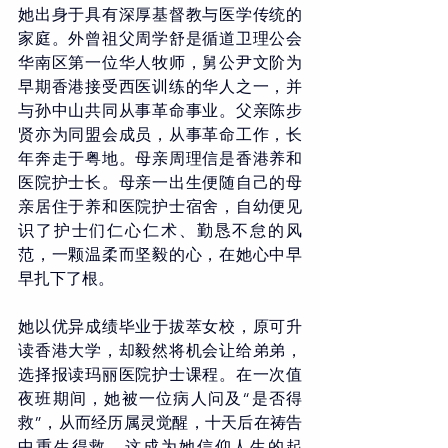
她出身于具有深厚基督教与医学传统的
家庭。外曾祖父周学舒是循道卫理公会
华南区第一位华人牧师，舅公尹文阶为
早期香港接受西医训练的华人之一，并
与孙中山共同从事革命事业。父亲陈步
贤亦为同盟会成员，从事革命工作，长
年奔走于粤地。母亲周理信是香港养和
医院护士长。母亲一出生便随自己的母
亲居住于养和医院护士宿舍，自幼便见
识了护士们仁心仁术、勤恳不怠的风
范，一颗温柔而坚毅的心，在她心中早
早扎下了根。
她以优异成绩毕业于拔萃女校，原可升
读香港大学，却毅然将机会让给弟弟，
选择报读玛丽医院护士课程。在一次值
夜班期间，她被一位病人问及“是否得
救”，从而经历属灵觉醒，十天后在祷告
中重生得救，这成为她信仰人生的起