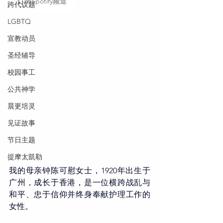
订阅Spotify频道
跨代议题
LGBTQ
宣教动员
圣经辅导
校园事工
公共神学
晨更培灵
见证故事
节日主题
提摩太凱勒
我的母亲钟陈可慰女士，1920年出生于
广州，成长于香港，是一位横跨战乱与
和平、忠于信仰并终身奉献护理工作的
女性。