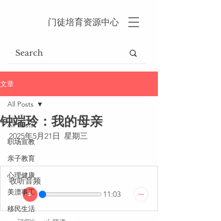
门徒培育资源中心
文章
All Posts
钟端玲：我的母亲
All Posts
2025年5月21日  星期三
职场宣教
亲子教育
心理健康
收听音频
美漂事工
11:03
移民生活