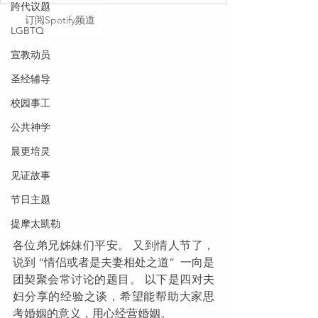
跨代议题
订阅Spotify频道
LGBTQ
宣教动员
圣经辅导
校园事工
公共神学
晨更培灵
见证故事
节日主题
提摩太凱勒
各位弟兄姊妹们平安。 又到情人节了，
说到 “情侣或者是夫妻相处之道”  一向是
团契聚会常讨论的题目。 以下是四对夫
妇分享的经验之谈，希望能帮助大家思
考婚姻的意义，用心经营婚姻。