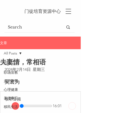
门徒培育资源中心
文章
All Posts
夫妻情，常相语
All Posts
2024年2月14日  星期三
职场宣教
亲子教育
吴宏为
心理健康
美漂事工
收听音频
16:01
移民生活