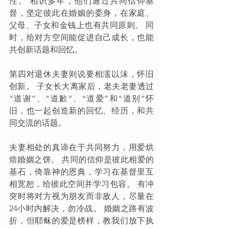
性。 相识多年，他们通过共同信仰基
督，坚定彼此在婚姻的委身，在家庭、
父母、子女和金钱上也有共同原则。 同
时，给对方空间能促进自己成长，也能
共创新话题和回忆。
第四对退休夫妻则说要相濡以沫，怀旧
创新。 子女长大离家后，老夫老妻透过
“道谢”、“道歉”、“道爱”和“道别”怀
旧，也一起创造新的回忆、经历，和共
同交流的话题。
夫妻相处的真谛在于共同努力，用爱烘
焙婚姻之饼。 共同的信仰是彼此相爱的
基石，倚靠神的恩典，学习在基督里互
相宽恕，给彼此空间并学习包容。 有冲
突时将对方视为朋友而非敌人，尽量在
24小时内解决，勿冷战。 婚姻之路有波
折，但耶稣的爱是榜样，教我们放下执