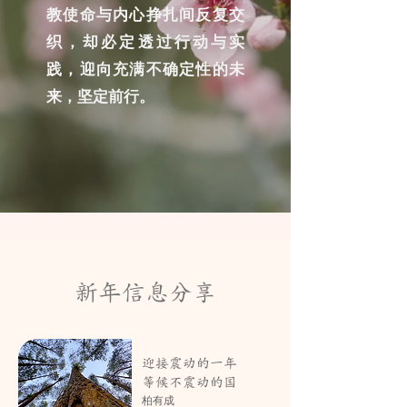
教使命与内心挣扎间反复交
织，却必定透过行动与实
践，迎向充满不确定性的未
来，坚定前行。
新年信息分享
迎接震动的一年
等候不震动的国
柏有成