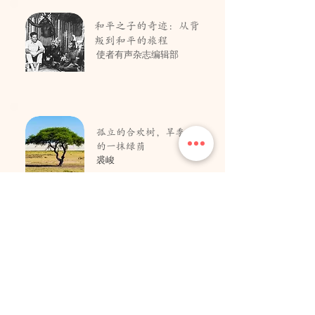
和平之子的奇迹：从背
叛到和平的旅程
使者有声杂志编辑部
孤立的合欢树，旱季中
的一抹绿荫
裘峻