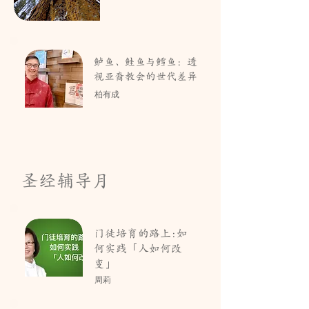
鲈鱼、鲑鱼与鳕鱼：透
视亚裔教会的世代差异
柏有成
圣经辅导月
门徒培育的路上:如
何实践「人如何改
变」
周莉