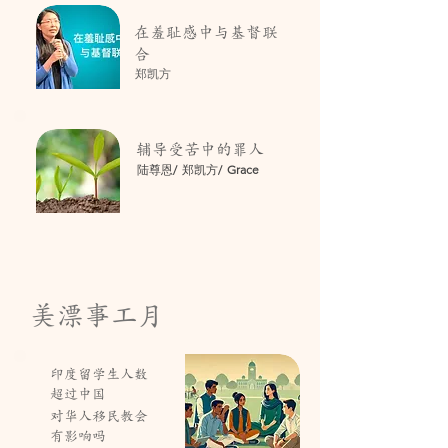
在羞耻感中与基督联
合
郑凯方
辅导受苦中的罪人
陆尊恩/ 郑凯方/
Grace
美漂事工月
印度留学生人数
超过中国
对华人移民教会
有影响吗