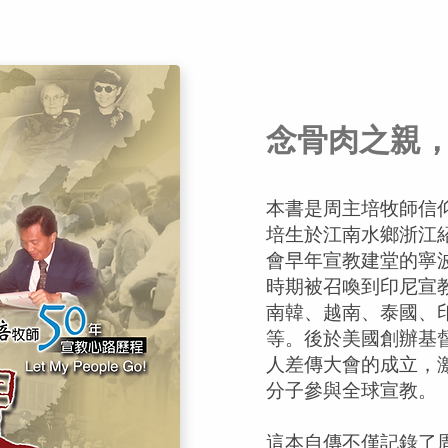
念骨肉之親
本書是周主培牧師信
培生於江南水鄉浙江
會早年宣教建堂的寧
時期被召喚到印尼宣
南韓、越南、泰國、
等。後於美國創辦基
人差傳大會的成立，
分子參與全球宣教。
這本自傳不僅記錄了