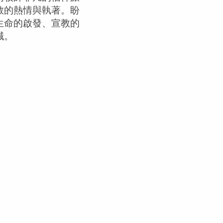
教的熱情與執著。盼
生命的啟發、宣教的
誠。