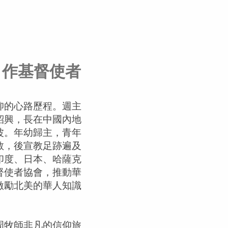
，作基督使者
仰的心路歷程。週主
紹興，長在中國內地
波。年幼歸主，青年
教，後宣教足跡遍及
印度、日本、哈薩克
督使者協會，推動華
激勵北美的華人知識
周牧師非凡的信仰旅