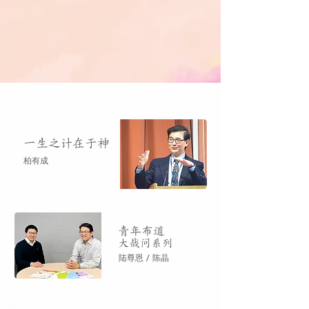
一生之计
在于神
柏有成
青年布道
大哉问系列
陆尊恩 / 陈晶