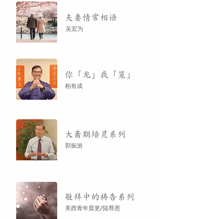
夫妻情常相语
吴宏为
你「龙」我「笼」
柏有成
大斋期培灵系列
郭振游
敬拜中的祷告系列
美西青年晨更/陆尊恩