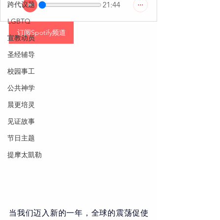
跨代议题
21:44
LGBTQ
订阅Spotify频道
宣教动员
圣经辅导
校园事工
公共神学
晨更培灵
见证故事
节日主题
提摩太凱勒
当我们迈入新的一年，全球的震荡促使