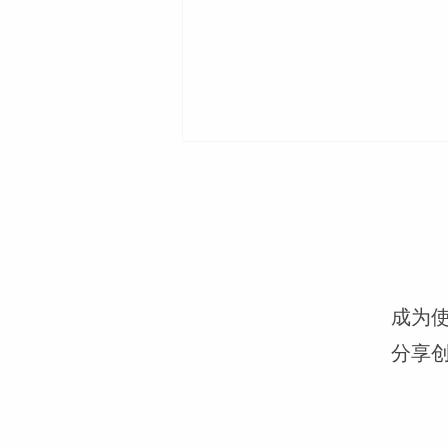
成为
在焦虑中学会把神放在第一位
分享