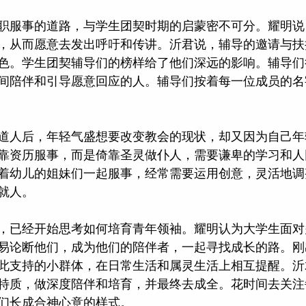
职服事的道路，与学生团契时期的启蒙密不可分。耀明说
，从而愿意去发出呼吁和传讲。沂君说，辅导的邀请与扶
色。学生团契辅导们的榜样给了他们深远的影响。辅导们
间陪伴和引导愿意回应的人。辅导们按着每一位成员的名
道人后，年轻气盛想要改变教会的现状，却又因为自己年
靠资历服事，而是倚靠圣灵做仆人，需要谦卑的学习和人
着幼儿的姐妹们一起服事，经常需要运用创意，灵活地调
就人。
，已经开始思考如何培育青年领袖。耀明认为大学生面对
易论断他们，成为他们的陪伴者，一起寻找成长的路。刚
此支持的小群体，在日常生活和属灵生活上相互提醒。沂
特质，做深度陪伴和培育，并最终去成全。花时间去关注
们长成合神心意的样式。