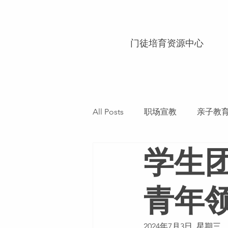
门徒培育资源中心
All Posts
职场宣教
亲子教
学生
圣经辅导
校园事工
公
青年
2024年7月3日  星期三