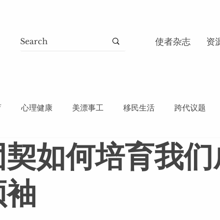
使者杂志
资
育
心理健康
美漂事工
移民生活
跨代议题
团契如何培育我们
共神学
晨更培灵
见证故事
节日主题
提摩太
领袖