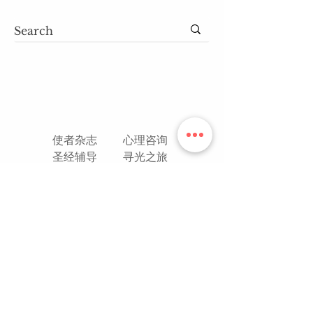
使者杂志
心理咨询
圣经辅导
寻光之旅
数位典藏
​来者 APP
郭振游门训
USO平台
青年文创
牧者家庭
性别与性
主+旋律
职场宣教
勉导同行
关于我们