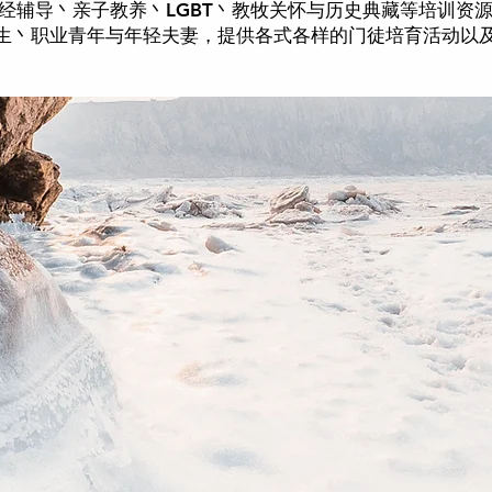
经辅导丶亲子教养丶LGBT丶教牧关怀与历史典藏等培训资
生丶职业青年与年轻夫妻，提供各式各样的门徒培育活动以