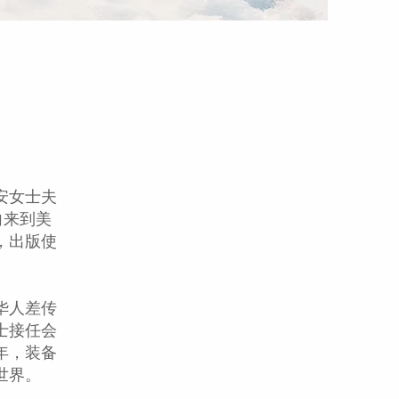
安女士夫
向来到美
，出版使
华人差传
士接任会
年，装备
世界。