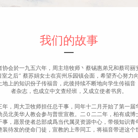
我们的故事
者协会於一九五六年，周主培牧师丶蔡锡惠弟兄和蔡司丽
暗室之后” 蔡苏娟女士在宾州乐园镇会面，希望齐心努力
土地上的知识份子传福音，此後持续不断地向学生传福音
者杂志，也成立中文查经班，又成立使者书房。
三年，周大卫牧师担任总干事，同年十二月开始了第一届
动员北美华人教会参与普世宣教。二０二二年，柏有成博
干事，愿景使者总部成爲当代属灵资源中心，带领知识青
整装待发的使命门徒，宣教的上帝同工，将福音带进这个