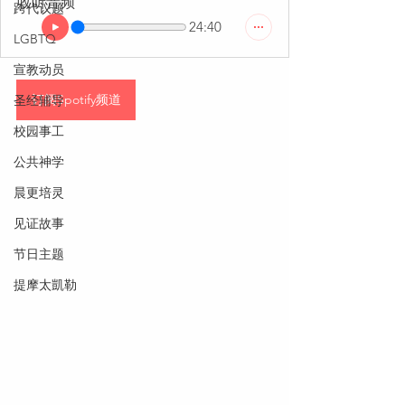
收听音频
跨代议题
24:40
LGBTQ
宣教动员
订阅Spotify频道
圣经辅导
校园事工
公共神学
晨更培灵
见证故事
节日主题
提摩太凱勒