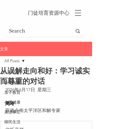
门徒培育资源中心
文章
All Posts
从误解走向和好：学习诚实
All Posts
而尊重的对话
职场宣教
2026年6月17日  星期三
亲子教育
心理健康
周玲
宣道会南太平洋区和解专家
美漂事工
移民生活