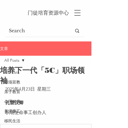
门徒培育资源中心
文章
All Posts
培养下一代「5C」职场领
All Posts
袖
职场宣教
2025年4月23日  星期三
亲子教育
心理健康
孔雷汉卿
美漂事工
职场使命事工创办人
移民生活