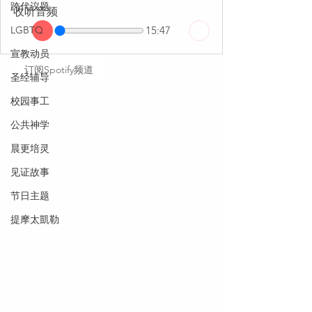
跨代议题
收听音频
LGBTQ
15:47
宣教动员
订阅Spotify频道
圣经辅导
校园事工
公共神学
晨更培灵
见证故事
节日主题
提摩太凱勒