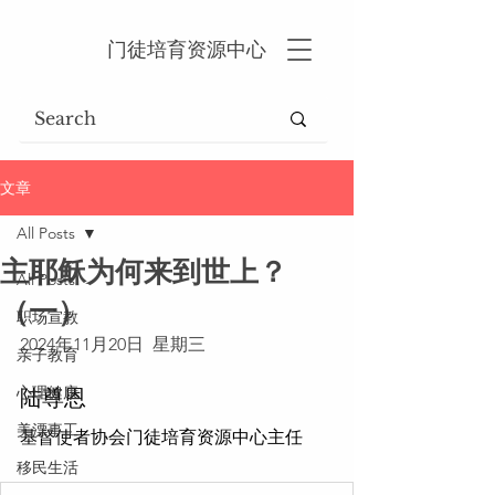
门徒培育资源中心
文章
All Posts
主耶稣为何来到世上？
All Posts
（一）
职场宣教
2024年11月20日  星期三
亲子教育
心理健康
陆尊恩
美漂事工
基督使者协会门徒培育资源中心主任
移民生活