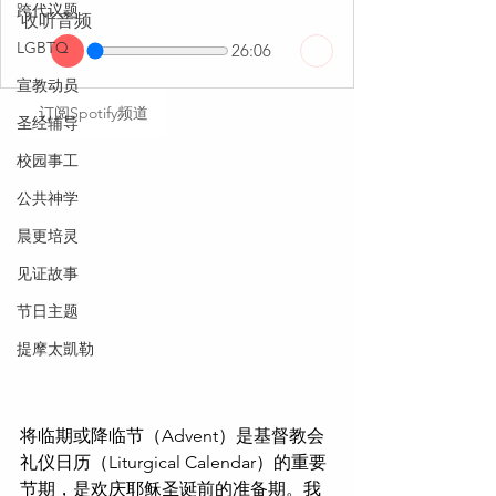
跨代议题
收听音频
LGBTQ
26:06
宣教动员
订阅Spotify频道
圣经辅导
校园事工
公共神学
晨更培灵
见证故事
节日主题
提摩太凱勒
将临期或降临节（Advent）是基督教会
礼仪日历（Liturgical Calendar）的重要
节期，是欢庆耶稣圣诞前的准备期。我