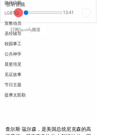
跨代议题
收听音频
13:41
LGBTQ
宣教动员
订阅Spotify频道
圣经辅导
校园事工
公共神学
晨更培灵
见证故事
节日主题
提摩太凱勒
查尔斯·寇尔森，是美国总统尼克森的高