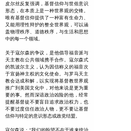
皮尔丝反复强调，基督信仰与世俗意识
形态，
在本质上是一种世界观的交锋。
唯有基督信仰提供了一种富有生命力、
又能用理性辩护的整全世界观，可以涵
盖物理秩序、道德秩序，与生活和思想
中的每一个领域。
关于寇尔森的争议，是他倡导福音派与
天主教在公共领域携手合作。
寇尔森式
的凯波尔主义，认为因信称义的福音次
于宣扬神主权的文化使命。与罗马天主
教会达成和解，以实现将基督教世界观
推广到美国文化中，对他来说是更为重
要的事。
然而深谙政治凶险的他，经常
提醒基督徒不要盲目追求政治权力，
也
不要过度信任政治人物，更不要让基督
信仰与特定的意识形态或政党结盟。
寇尔森说：“我们的盼望不在于谁来统治