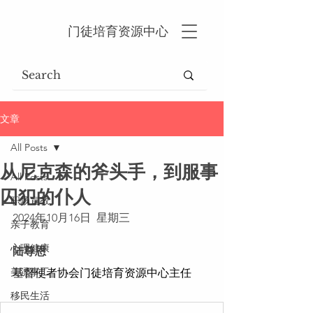
门徒培育资源中心
文章
All Posts
从尼克森的斧头手，到服事
All Posts
囚犯的仆人
职场宣教
2024年10月16日  星期三
亲子教育
心理健康
陆尊恩
基督使者协会门徒培育资源中心主任
美漂事工
移民生活