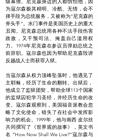
级幕僚。
尼克森身边的人都惧怕他，因
为寇尔森极其精明、冷酷、无情，会不
择手段为总统服务，又被称为“尼克森的
斧头手”。
水门事件是美国历史上的重大
丑闻。
尼克森总统用各种不法手段伤害
政敌，又干预司法、掩盖自己滥用权
力。1974年尼克森在参议员弹劾总统之
前辞职。寇尔森也因为帮助尼克森毁谤
反越战人士而获罪入狱。
当寇尔森从权力顶峰坠落时，他遇见了
主耶稣，经历了生命的翻转。
出狱后，
他成立了监狱团契，帮助全球113个国家
的监狱囚犯学习圣经，并经历生命的改
变。
寇尔森观察到，美国福音派教会忽
略了文化使命，
错失了在社会中发挥影
响力的机会。1999年，他与南西·皮尔丝
共同撰写了《世界观的故事》，英文书
名 “How Now Shall We Live?”
寇尔森与