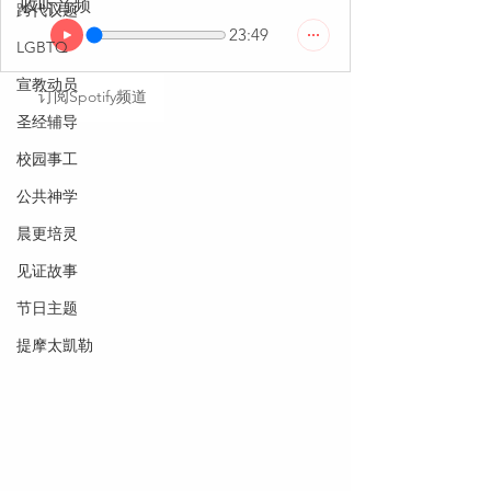
收听音频
跨代议题
23:49
LGBTQ
宣教动员
订阅Spotify频道
圣经辅导
校园事工
公共神学
晨更培灵
见证故事
节日主题
提摩太凱勒