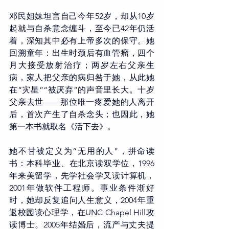
邓民姐妹坦言自己今年52岁，却从10岁
起就与自杀意念缠斗，至今已42年仍活
着，深知其中必有上帝多次的保守。她
回溯童年：出生时颈后有血管瘤，四个
月大接受放射治疗；两岁左右父亲生
病，家人把父亲的病归咎于她，从此她
在“灾星”“被厌弃”的声音里长大。十岁
父亲去世——那位唯一疼爱她的人离开
后，首次产生了自杀念头；也因此，她
第一本书就取名《活下去》。
她不甘被定义为“无用的人”，拼命读
书：本科毕业、在北京读双学位，1996
年来美留学，先学社会学又读计算机，
2001年做软件工程师。事业条件渐好
时，她却反复追问人生意义，2004年重
返校园读心理学，在UNC Chapel Hill攻
读博士。2005年结婚后，流产与丈夫提