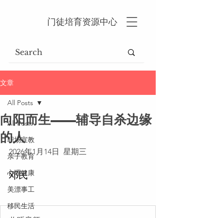
门徒培育资源中心
文章
All Posts
向阳而生——辅导自杀边缘
All Posts
的人
职场宣教
2026年1月14日  星期三
亲子教育
心理健康
邓民
美漂事工
移民生活